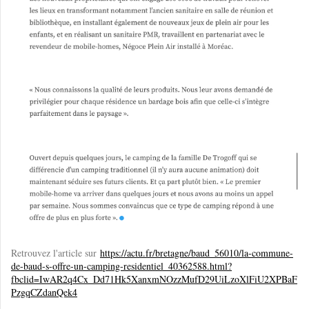
Retrouvez l'article sur
https://actu.fr/bretagne/baud_56010/la-commune-
de-baud-s-offre-un-camping-residentiel_40362588.html?
fbclid=IwAR2q4Cx_Dd71Hk5XanxmNOzzMufD29UiLzoXlFiU2XPBaF
PzgqCZdanQek4